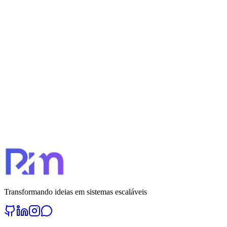
Nome completo *
Email *
WhatsApp *
Empresa/Negócio *
Tipo de solução *
Orçamento estimado *
Selecione
Quando precisa? *
Selecione
Descreva seu projeto
Solicitar Orçamento Gratuito
Transformando ideias em sistemas escaláveis